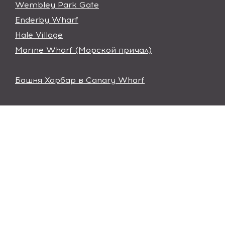
Wembley Park Gate
Enderby Wharf
Hale Village
Marine Wharf (Морской причал)
Башня Харбар в Canary Wharf