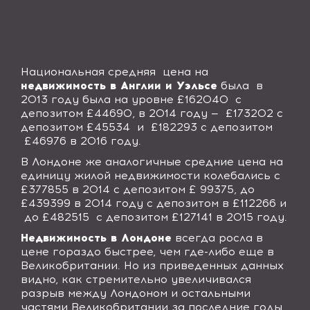
Национальная средняя
цена на
недвижимость в Англии и Уэльсе
была
в
2013 году была на уровне £162040
с
депозитом £44690, в 2014 году —
£173202 с
депозитом £45534
и
£182293 с депозитом
£46976 в 2016 году.
В Лондоне же аналогичные средние цена на
единицу жилой недвижимости колебались с
£377855 в 2014 с депозитом £ 99375, до
£439399 в 2014 году с депозитом в £112266 и
до £482515
с депозитом £127141 в 2015 году.
Недвижимость в Лондоне
всегда росла в
цене гораздо быстрее, чем где-либо еще в
Великобритании. Но из приведенных данных
видно, как стремительно увеличивался
разрыв между Лондоном и остальными
частями Великобритании за последние годы.