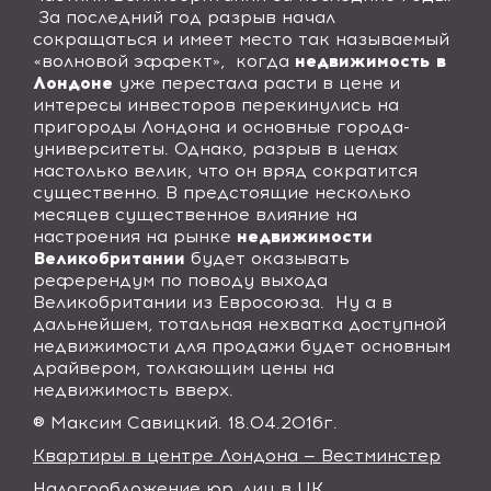
За последний год разрыв начал
сокращаться и имеет место так называемый
«волновой эффект»,
когда
недвижимость в
Лондоне
уже перестала расти в цене и
интересы инвесторов перекинулись на
пригороды Лондона и основные города-
университеты. Однако, разрыв в ценах
настолько велик, что он вряд сократится
существенно. В предстоящие несколько
месяцев существенное влияние на
настроения на рынке
недвижимости
Великобритании
будет оказывать
референдум по поводу выхода
Великобритании из Евросоюза.
Ну а в
дальнейшем, тотальная нехватка доступной
недвижимости для продажи будет основным
драйвером, толкающим цены на
недвижимость вверх.
® Максим Савицкий. 18.04.2016г.
Квартиры в центре Лондона — Вестминстер
Налогообложение юр. лиц в UK