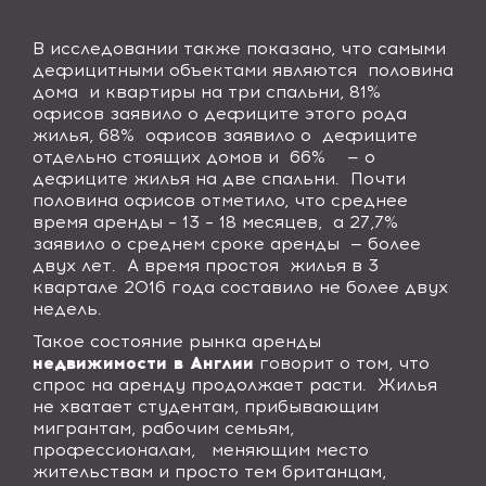
В исследовании также показано, что самыми
дефицитными объектами являются
половина
дома
и квартиры на три спальни, 81%
офисов заявило о дефиците этого рода
жилья, 68%
офисов заявило о
дефиците
отдельно стоящих домов и
66%
— о
дефиците жилья на две спальни.
Почти
половина офисов отметило, что среднее
время аренды – 13 – 18 месяцев,
а 27,7%
заявило о среднем сроке аренды
— более
двух лет.
А время простоя
жилья в 3
квартале 2016 года составило не более двух
недель.
Такое состояние рынка аренды
недвижимости в Англии
говорит о том, что
спрос на аренду продолжает расти.
Жилья
не хватает студентам, прибывающим
мигрантам, рабочим семьям,
профессионалам,
меняющим место
жительствам и просто тем британцам,