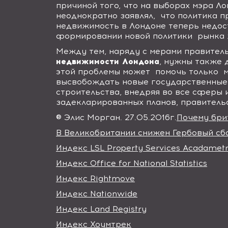
причиной того, что на выборах мэра Л
неоднократно заявлял,
что политика 
недвижимость в Лондоне теперь недос
формировании новой политики
рынка
Между тем, наряду с мерами правител
недвижимости Лондона
, нужны также 
этой проблемы может
помочь только
высвобождать новые государственные
строительства, внедряя во все сферы
задекларированных планов, правительс
® Элис Морган. 27.05.2016г.
Почему бри
В Великобритании снижен Гербовый сб
Индекс LSL Property Services Acadametr
Индекс Office for National Statistics
Индекс Rightmove
Индекс Nationwide
Индекс Land Registry
Индекс Хоумтрек