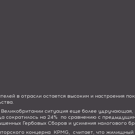
ителей в отрасли остается высоким и настроения по
ства.
Великобритании ситуация еще более удручающая, 
да сократилось на 24%
по сравнению с предыдущим 
ышенных Гербовых Сборов и усиления налогового бр
иторского концерна
KPMG,
считает, что жилищный 