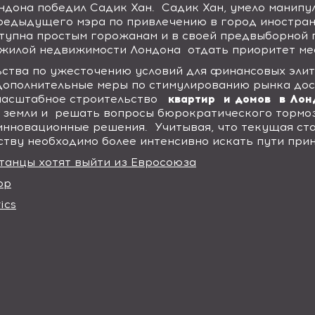
ондона победил Садик Хан.
Садик Хан, умело манипу
предыдущего мэра по привлечению в город иностра
тупна простым горожанам и в своей предвыборной 
 жилой недвижимости Лондона
отдать приоритет ме
ьства по ужесточению условий для финансовых эли
дополнительные меры по стимулированию рынка до
масштабное строительство
квартир
и домов
в Лон
 земли и
решать вопросы бюрократического тормо
 инновационные решения.
Учитывая, что текущая ста
тву необходимо более интенсивно искать пути при
танцы хотят выйти из Евросоюза
ор
ics