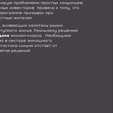
лирую проблемами простых лондонцев,
нных инвесторов
привела к тому, что
программе призывал при
стным жителям.
т, вливающих капиталы рынок
ступного жилья. Реальному решению
доне
эконом-класса.
Необходимо
за в секторе жилищного
тистика сильно отстает от
нятия решений.