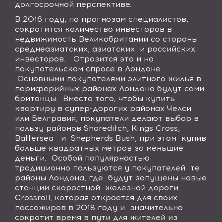
долгосрочной перспективе.
В 2016 году, по прогнозам специалистов,
сократится количество инвесторов в
недвижимость Великобритании со стороны
среднеазиатских, азиатских
и российских
инвесторов.
Отразится это и на
покупательском спросе в Лондоне.
Основными покупателями элитного жилья в
периферийных районах Лондона будут сами
британцы.
Вместо того, чтобы купить
квартиру в супер-дорогих районах Челси
или Белгравия, покупатели делают выбор в
пользу районов
Shoreditch, Kings Cross,
Battersea
и
Shepherds Bush, при этом
купив
больше квадратных метров за меньшие
деньги.
Особой популярностью
традиционно пользуются у покупателей
те
районы Лондона, где
будут запущены новые
станции скоростной
железной дороги
Crossrail
, которая откроется для своих
пассажиров в 2018 году и
значительно
сократит время в пути для жителей из