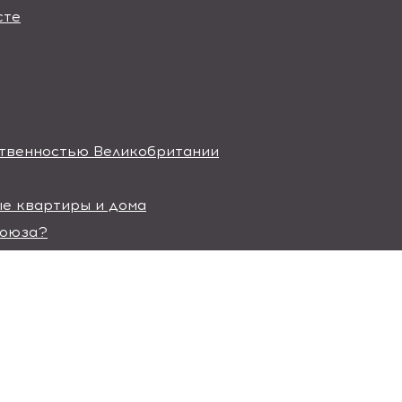
сте
ственностью Великобритании
е квартиры и дома
союза?