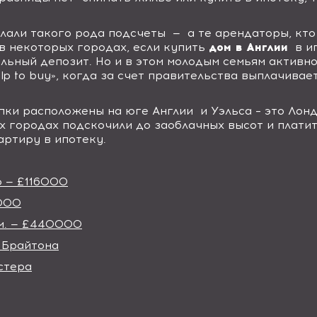
елали такого рода подсчеты
—
а те арендаторы, кто
в некоторых городах, если купить
дом в Англии
в и
льный депозит. Но и в этом молодым семьям активн
lp to buy
», когда за счет правительства выплачивае
пки расположены на юге Англии
и Уэльса – это Лон
х городах подскочили до заоблачных высот и платит
артиру в ипотеку.
ю — £116000
5000
 м. — £440000
 Брайтона
стера