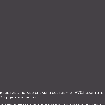
квартиры на две спальни составляет £763 фунта, в 
6 фунтов в месяц.
разницы нет- снимать жилье или купить в ипотеку, 