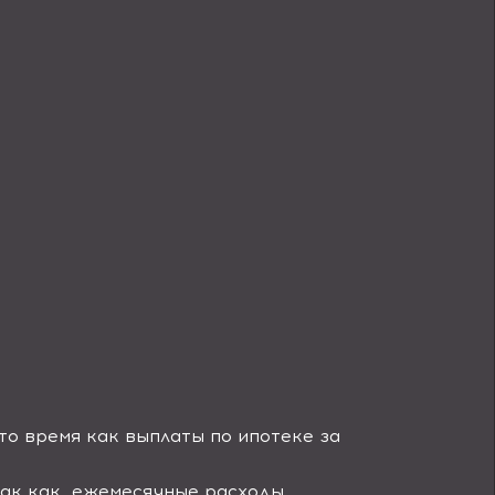
то время как выплаты по ипотеке за
так как
ежемесячные расходы