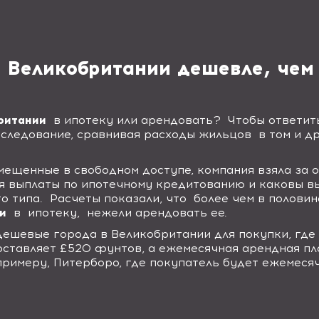
 Великобритании дешевле, чем
ритании
в ипотеку или арендовать?
Чтобы ответить
следование, сравнивая расходы жильцов
в том и д
мещенные в свободном доступе, компания взяла за 
ся выплаты по ипотечному кредитованию и каковы в
о типа.
Расчеты показали, что
более чем в полови
и
в
ипотеку,
нежели арендовать ее.
дешевые города в Великобритании для покупки, где
оставляет £520 фунтов, а ежемесячная арендная пл
 примеру, Питерборо, где покупатель будет ежемес