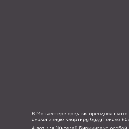
В Манчестере средняя арендная плата 
аналогичную квартиру будут около £67
А вот для Жителей Бирмингема особой 