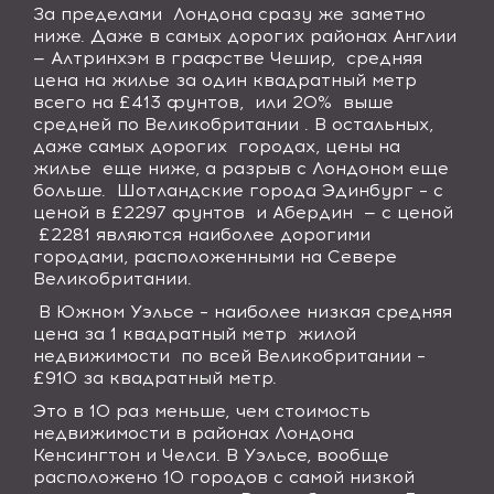
За пределами
Лондона сразу же заметно
ниже. Даже в самых дорогих районах Англии
— Алтринхэм в графстве Чешир,
средняя
цена на жилье за один квадратный метр
всего на £413 фунтов,
или 20%
выше
средней по Великобритании . В остальных,
даже самых дорогих
городах, цены на
жилье
еще ниже, а разрыв с Лондоном еще
больше.
Шотландские города Эдинбург – с
ценой в £2297 фунтов
и Абердин
— с ценой
£2281 являются наиболее дорогими
городами, расположенными на Севере
Великобритании.
В Южном Уэльсе – наиболее низкая средняя
цена за 1 квадратный метр
жилой
недвижимости
по всей Великобритании –
£910 за квадратный метр.
Это в 10 раз меньше, чем стоимость
недвижимости в районах Лондона
Кенсингтон и Челси. В Уэльсе, вообще
расположено 10 городов с самой низкой