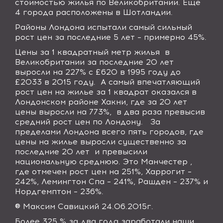
стоимостью жилья по Великобритании. Еще
4 города расположены в Шотландии.
Районы Лондона испытали самый сильный
рост цен за последние 5 лет – примерно 45%.
Цены за 1 квадратный метр жилья
в
Великобритании за последние 20 лет
выросли на 227% с £620 в 1995 году до
£2033 в 2015 году.
А самый впечатляющий
рост цен на жилье за 1 квадрат оказался в
Лондонском районе Хакни, где за 20 лет
цены выросли на 773%,
в два раза превысив
средний рост цен по Лондону.
За
пределами Лондона всего пять городов, где
цены на жилье выросли существенно за
последние 20 лет
и превысили
национальную среднюю. Это Манчестер ,
где отмечен рост цен на 251%, Харрогит –
242%, Лемингтон Спа – 241%, Рашден – 237% и
Нордгемптон – 236%.
® Максим Савицкий 24.06.2015г.
Более 325 % за два года заработали наши