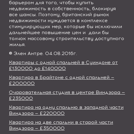
барьером для того, чтобы купить
недвижимость в собственность, блокируя
все шансы. Поэтому, британский рынок
недвижимости нуждается в комплексе
стимулирующих мер, которые бы исключили
дальнейшее повышение цен и
дали бы
толчок массовому строительству доступного
жилья.
® Элен Антре. 04.08.2016г.
Квартиры с одной спальней в Суиндоне от
£130000 до £140000
Квартира в Брайтоне с одной спальней —
£200000
Очаровательная студия в центре Виндзора —
£235000
Квартира на одну спальню в западной части
Виндзора — £220000
Квартира на две спальни в старой части
Виндзора — £350000