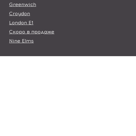
Greenwich
Croydon
London E1
Скоро в продаже
Nine Elms