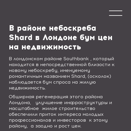
В районе небоскреба
Shard в Лондоне бум цен
на недвижимость
В лондонском районе
Southbank
, который
находится в непосредственной близости к
новому небоскребу, именуемому
романтичным названием
Shard,
(осколок)
наблюдается бум спроса на жилую
недвижимость.
Обширная регенерация этого района
Лондона,
улучшение инфраструктуры и
масштабное
жилое строительство
обеспечили приток интереса молодых
профессионалов и инвесторов
к этому
району,
а заодно и рост цен.