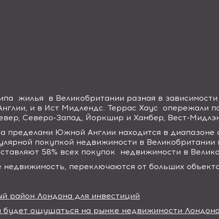
ипа
жилья
в Великобритании разная в зависимости 
Англии, и в Ист Мидлендс. Террас Хаус
опережали п
евер, Северо-Запад, Йоркшир и Хамбер, Вест-Мидлэн
за пределами Южной Англии находится в диапазоне 
пулярной покупкой недвижимости в Великобритании 
оставляют 58% всех покупок
недвижимости в Велико
 недвижимость, переключаются от больших объекто
ый район Лондона для инвестиций
 будет ощущаться на рынке недвижимости Лондона