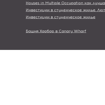
Houses in Multiple Occupation как луч
Инвестиции в студенческое жилье. Лют
Инвестиции в студенческое жилье
Башня Харбар в Canary Wharf