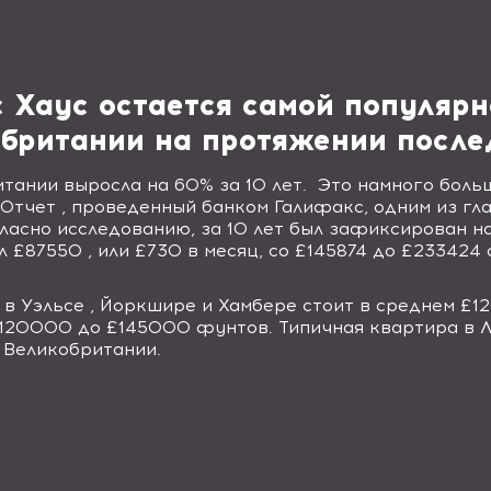
с Хаус остается самой популяр
британии на протяжении послед
тании выросла на 60% за 10 лет.
Это намного больш
Отчет , проведенный банком Галифакс, одним из гл
гласно исследованию, за 10 лет был зафиксирован н
 £87550 , или £730 в месяц, со £145874 до £233424 
, в Уэльсе , Йоркшире и Хамбере стоит в среднем £
£120000 до £145000 фунтов. Типичная квартира в Л
 Великобритании.