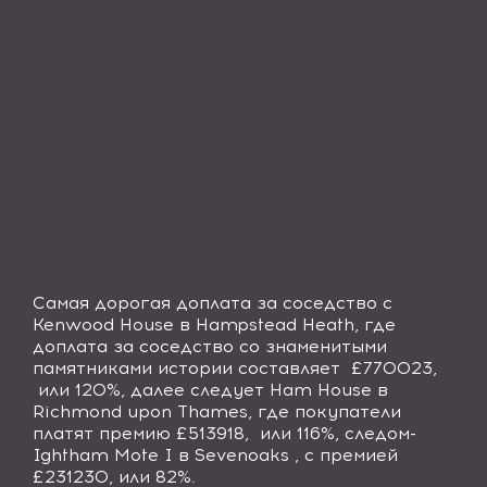
Самая дорогая доплата за соседство с
Kenwood House в Hampstead Heath
, где
доплата за соседство со знаменитыми
памятниками истории составляет
£770023,
или 120%, далее следует
Ham House в
Richmond upon Thames
, где покупатели
платят премию £513918,
или 116%, следом-
Ightham Mote I в Sevenoaks
, с премией
£231230, или 82%.