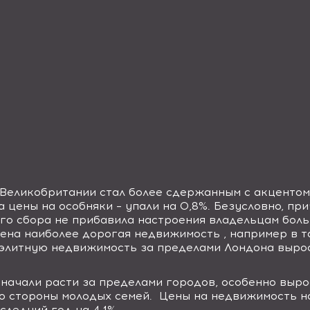
Великобритании стал более сдержанным с акцентом 
 цены на особняки – упали на 0,8%. Безусловно, пр
ого сбора не прибавила настроения владельцам бол
жена наиболее дорогая недвижимость , например в т
а элитную недвижимость за пределами Лондона вырос
начали расти за пределами городов, особенно выро
о стороны молодых семей.
Цены на недвижимость н
следний год на 4,1%.