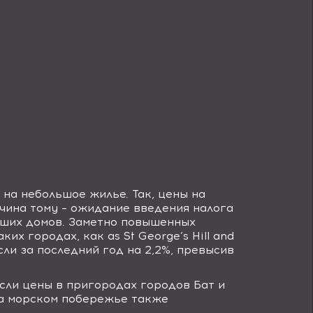
на небольшое жилье. Так, цены на
ичина тому – ожидание введения налога
ьших домов. Заметно повышенных
аких городах, как
as St George’s Hill and
ли за последний год на 2,2%, превысив
сли цены в пригородах городов Бат и
а морском побережье также