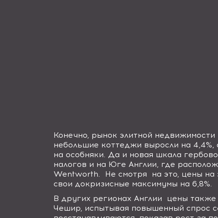
Конечно, рынок элитной недвижимости 
небольшие коттеджи выросли на 4,4%, а
на особняки. Да и новая шкала гербов
налогов и на Юге Англии, где располо
Wentworth
.
Не смотря
на это, цены н
свои докризисные максимумы на 6,8%.
В других регионах Англии
цены также 
Чешир, испытывая повышенный спрос с
восстанавливаются, показав рост за по