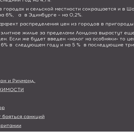
 городах и сельской местности сокращается и в Шо
на 6%,
а
в Эдинбурге – на 0,2%.
 эффект распределения цен из городов в пригороды
а элитное жилье за пределами Лондона вырастут ещ
ден. Если же будет введен «налог на особняки» то ц
 6% в
следующем году и на 5 %
в последующие три
он и Ричмонд.
ИЖИМОСТИ
ор
т бояться санкций
британии