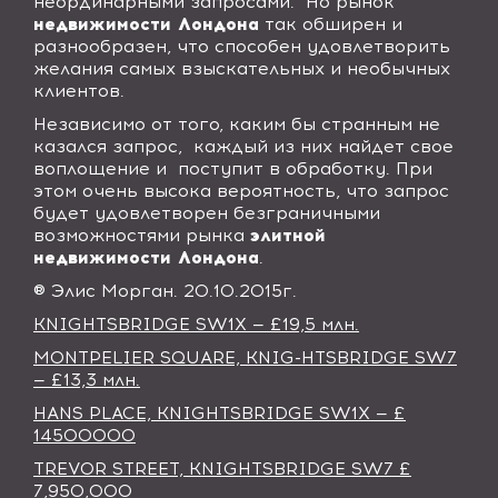
неординарными запросами.
Но рынок
недвижимости Лондона
так обширен и
разнообразен, что способен удовлетворить
желания самых взыскательных и необычных
клиентов.
Независимо от того, каким бы странным не
казался запрос,
каждый из них найдет свое
воплощение и
поступит в обработку. При
этом очень высока вероятность, что запрос
будет удовлетворен безграничными
возможностями рынка
элитной
недвижимости Лондона
.
® Элис Морган. 20.10.2015г.
KNIGHTSBRIDGE SW1X — £19,5 млн.
MONTPELIER SQUARE, KNIG-HTSBRIDGE SW7
— £13,3 млн.
HANS PLACE, KNIGHTSBRIDGE SW1X — £
14500000
TREVOR STREET, KNIGHTSBRIDGE SW7 £
7,950,000