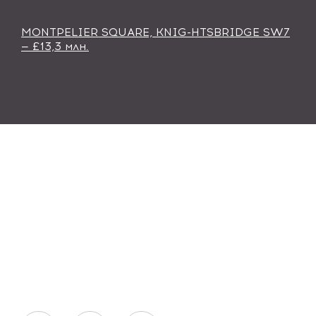
MONTPELIER SQUARE, KNIG-HTSBRIDGE SW7
— £13,3 млн.