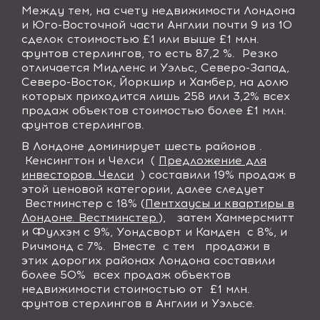
Между тем, на счету недвижимости Лондона
и Юго-Восточной части Англии почти 9 из 10
сделок стоимостью £1 или выше £1 млн.
фунтов стерлингов, то есть 87,2 %. Резко
отличается Мидленс и Уэльс, Северо-Запад,
Северо-Восток, Йоркшир и Хамбер, на долю
которых приходится лишь 258 или 3,2% всех
продаж объектов стоимостью более £1 млн.
фунтов стерлингов.
В Лондоне доминирует шесть районов .
Кенсингтон и Челси (
Предложение для
инвесторов. Челси
)
составили 19% продаж в
этой ценовой категории, далее следует
Вестминстер с 18% (
Пентхаусы и квартиры в
Лондоне. Вестминстер.
), затем Хаммерсмитт
и Фулхэм с 9%, Уондсворт и Камден с 8%, и
Ричмонд с 7%. Вместе с тем продажи в
этих дорогих районах Лондона составили
более 50% всех продаж объектов
недвижимости стоимостью от £1 млн.
фунтов стерлингов в Англии и Уэльсе.