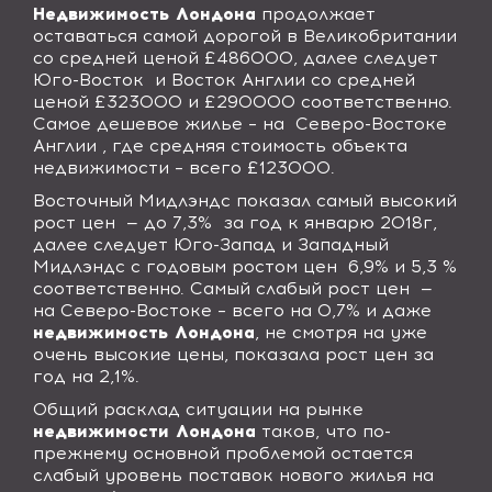
Недвижимость Лондона
продолжает
оставаться самой дорогой в Великобритании
со средней ценой £486000, далее следует
Юго-Восток
и Восток Англии со средней
ценой £323000 и £290000 соответственно.
Самое дешевое жилье – на
Северо-Востоке
Англии , где средняя стоимость объекта
недвижимости – всего £123000.
Восточный Мидлэндс показал самый высокий
рост цен
— до 7,3%
за год к январю 2018г,
далее следует Юго-Запад и Западный
Мидлэндс с годовым ростом цен
6,9% и 5,3 %
соответственно. Самый слабый рост цен
—
на Северо-Востоке – всего на 0,7% и даже
недвижимость Лондона
, не смотря на уже
очень высокие цены, показала рост цен за
год на 2,1%.
Общий расклад ситуации на рынке
недвижимости Лондона
таков, что по-
прежнему основной проблемой остается
слабый уровень поставок нового жилья на