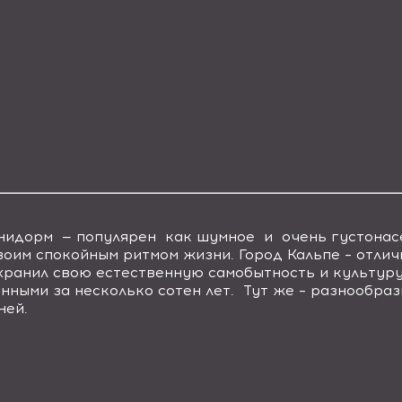
нидорм — популярен как шумное и очень густонасе
им спокойным ритмом жизни. Город Кальпе – отличн
хранил свою естественную самобытность и культуру
ными за несколько сотен лет. Тут же – разнообраз
ней.