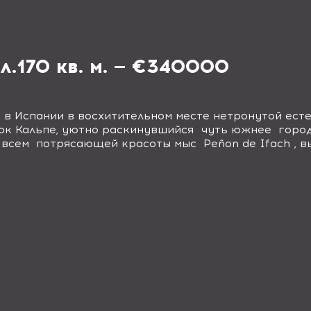
л.170 кв. м. — €340000
 в Испании в восхитительном месте нетронутой ест
ок Кальпе, уютно раскинувшийся чуть южнее город
ый всем потрясающей красоты мыс
Pe
ñ
on de Ifach
, в