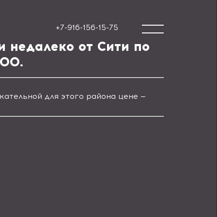
+7-916-156-15-75
и недалеко от Сити по
000.
кательной для этого района цене —