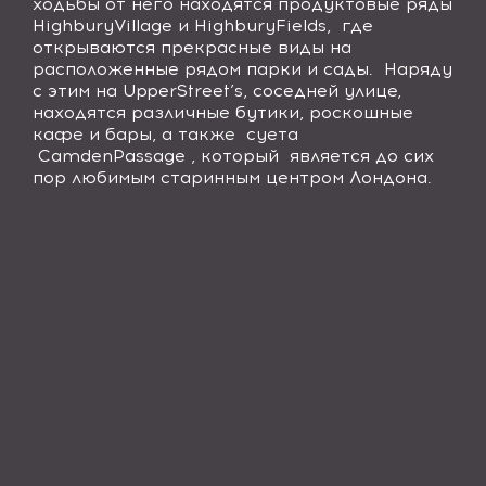
ходьбы от него находятся продуктовые ряды
Highbury
Village
и
Highbury
Fields
, где
открываются прекрасные виды на
расположенные рядом парки и сады. Наряду
с этим на
Upper
Street
’
s
, соседней улице,
находятся различные бутики, роскошные
кафе и бары, а также суета
Camden
Passage
, который является до сих
пор любимым старинным центром Лондона.