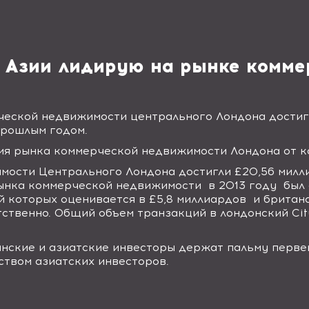
и Азии лидирую на рынке комм
еской недвижимости центрального Лондона достиг 
прошлым годом.
ия рынка коммерческой недвижимости Лондона от 
ости Центрального Лондона достигли £20,56 миллиа
рынка коммерческой недвижимости в 2013 году был 
й которых оценивается в £5,8 миллиардов и британ
тственно.
Общий объем транзакций в лондонский
Cit
нские и азиатские инвесторы держат пальму первен
твом азиатских инвесторов.