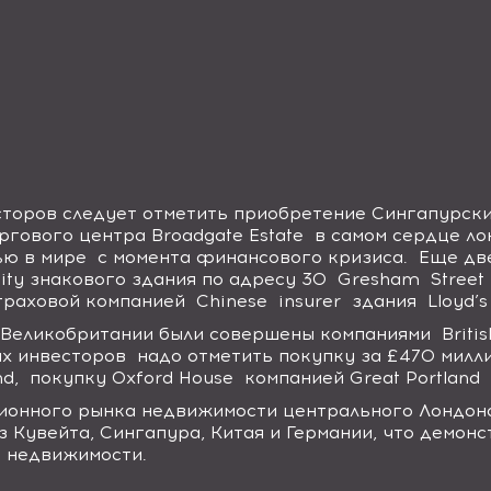
сторов следует отметить приобретение Сингапурск
оргового центра
Broadgate Estate
в самом сердце л
ью в мире с момента финансового кризиса. Еще дв
ity
знакового здания по адресу
30
Gresham
Street
страховой компанией
Chinese
insurer
здания
Lloyd
’
з Великобритании были совершены компаниями
Briti
х инвесторов надо отметить покупку за £470 мил
nd
, покупку
Oxford
House
компанией
Great
Portland
ионного рынка недвижимости центрального Лондона
з Кувейта, Сингапура, Китая и Германии, что демо
 недвижимости.