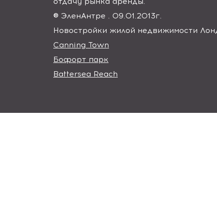
отдачу рынка аренды.
®
Элен
Антре
. 09.01.2013
г
.
Новостройки жилой недвижимости Лонд
Canning Town
Бофорт парк
Battersea Reach