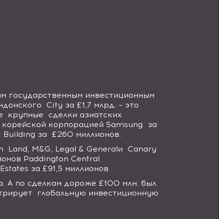
им государственным инвестиционным
ондонского
City
за £1,7 млрд. – это
е крупные сделки азиатских
корейской корпорацией
Samsung
за
s
Building
за £260 миллионов.
sh
Land
,
M
&
G
,
Legal
&
General
и
Canary
лионов
Paddington
Central
Estates
за £91,5 миллионов
. А по сделкам дороже £100 млн. был
нстрирует глобальную инвестиционную