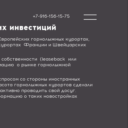
+7-916-156-15-75
их инвестиций
Европейских горнолыжных курортах,
 курортах Франции и Швейцарских
 собственности (
leaseback
или
рмацию о рынке горнолыжной
просом со стороны иностранных
расота горнолыжных курортов сделали
активно проводить свой досуг.
ормацию о таких новостройках