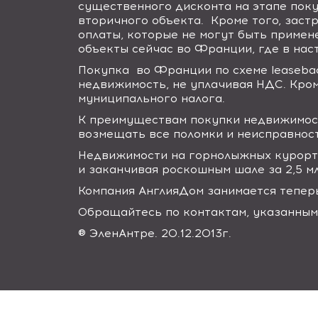
существенного дисконта на этапе поку
вторичного объекта. Кроме того, зас
оплаты, которые не могут быть примен
объекты сейчас во Франции, где в на
Покупка во Франции по схеме
leaseba
недвижимость, не уплачивая НДС. Кро
муниципального налога.
К преимуществам покупки недвижимост
возмещать все поломки и неисправност
Недвижимости на горнолыжных курорта
и заканчивая роскошным шале за 2,5 мл
Компания АнглияДом занимается тепе
Обращайтесь по контактам, указанным 
®
Элен
Антре
. 20.12.2013
г
.