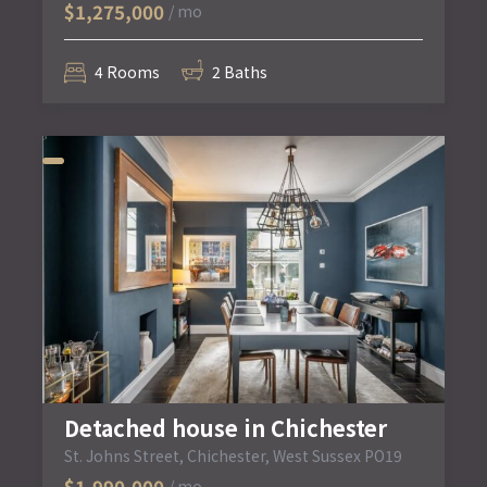
$1,275,000
/ mo
4 Rooms
2 Baths
Detached house in Chichester
St. Johns Street, Chichester, West Sussex PO19
$1,990,000
/ mo