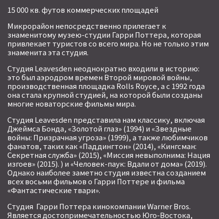
15 000 кв. футов коммерческих площадей
Микрорайон непосредственно прилегает к
знаменитому музею-студии Гарри Поттера, которая
привлекает туристов со всего мира. Но не только этим
знаменита эта студия.
Студия Leavesden неоднократно входили в историю:
это был аэродром времен Второй мировой войны,
производственная площадка Rolls Royce, а с 1992 года
она стала крупной студией, на которой были созданы
многие новаторские фильмы мира.
Студия Leavesden представила нам классику, включая
Джеймса Бонда, «Золотой глаз» (1994) и «Звездные
войны: Призрачная угроза» (1999), а также любимчиков
фанатов, таких как «Паддингтон» (2014), «Кингсман:
Секретная служба» (2015), «Миссия невыполнима: Нация
изгоев» (2015). ) и «Человек-паук: Вдали от дома» (2019).
Однако наиболее заметно студия известна созданием
всех восьми фильмов о Гарри Поттере и фильма
«Фантастические твари».
Студия Гарри Поттера кинокомпании Warner Bros.
Является достопримечательностью Юго-Востока,