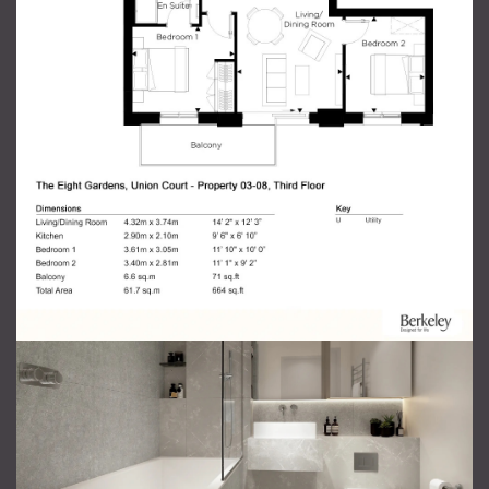
Отправить сообщение
продавцу
Ваше Имя
*
Ваш email
*