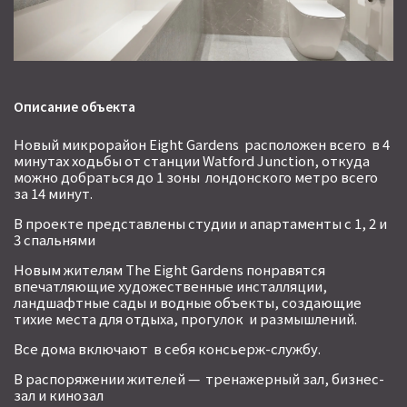
Телефон
*
Описание объекта
Ваше сообщение
*
Новый микрорайон Eight Gardens расположен всего в 4
минутах ходьбы от станции Watford Junction, откуда
можно добраться до 1 зоны лондонского метро всего
за 14 минут.
В проекте представлены студии и апартаменты с 1, 2 и
3 спальнями
Новым жителям The Eight Gardens понравятся
впечатляющие художественные инсталляции,
ландшафтные сады и водные объекты, создающие
тихие места для отдыха, прогулок и размышлений.
ОТПРАВИТЬ
Все дома включают в себя консьерж-службу.
В распоряжении жителей — тренажерный зал, бизнес-
зал и кинозал