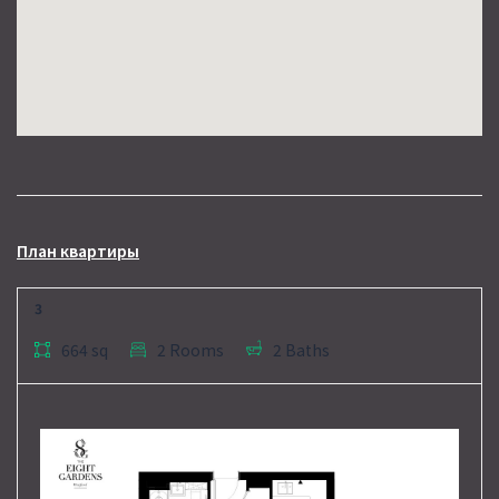
План квартиры
3
664 sq
2 Rooms
2 Baths