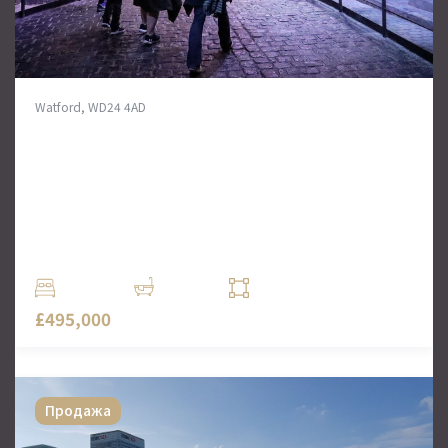
Watford, WD24 4AD
Квартира с двумя спальнями на
Северо-Западе Лондона ( возле
музея Гарри Поттера)
Новый микрорайон Eight Gardens расположен всего
в 4 минутах ходьбы от станции Watford Junction,
откуда можно добраться до.
2 Комн.
2 Ванн
664 кв. футов
£495,000
Продажа