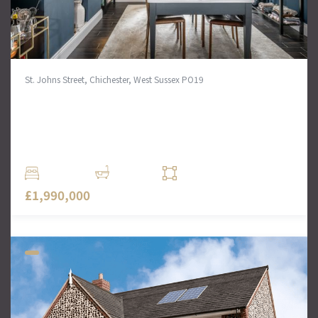
St. Johns Street, Chichester, West Sussex PO19
Detached house in Chichester
Property features Property description Steeped in
history, Kerwood House now presents an exquisitely
refurbished, award winning family home..
4 Комн.
3 Ванн
2696 кв. футов
£1,990,000