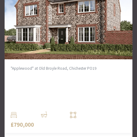
"Applewood" at Old Broyle Road, Chichester PO19
Дом на 4 спальни в Чичестере
Характеристики и описание объекта: Вневременная
элегантность классической гостиной контрастирует
с живой неформальностью светлой, открытой
семейной кухни, расположенной вокруг.
4 Комн.
2 Ванн
1633 кв. футов
£790,000