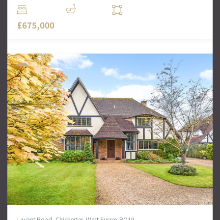
4 Комн.
3 Ванн
1,575 кв. футов
£675,000
Lavant Road, Chichester, West Sussex PO19