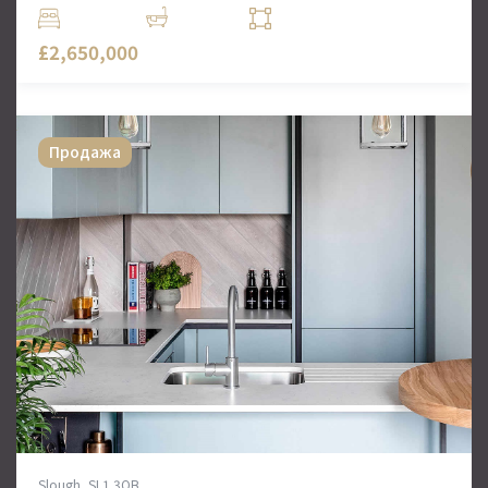
5 Комн.
5 Ванн
3313 кв. футов
£2,650,000
Продажа
Slough, SL1 3QB