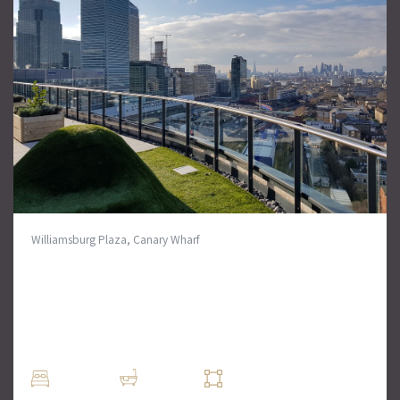
Williamsburg Plaza, Canary Wharf
Квартира с одной спальней в
Canary Wharf
Красивая, просторная и современная квартира с
одной спальней, расположенная на 11-м этаже этого
эксклюзивного нового комплекса с видом.
0 Комн.
0 Ванн
0 кв. футов