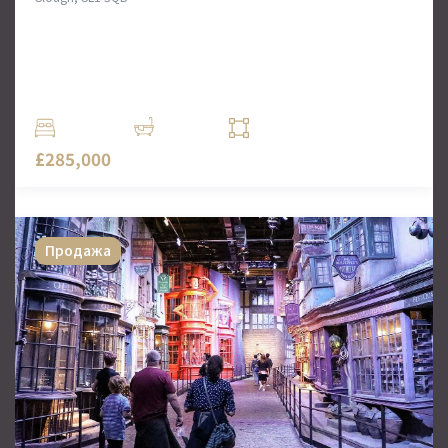
Квартира с одной спальней в Слау
Тот самый случай, когда древние традиции
соединяют с новыми технологиями, чтобы вдохнуть
новую жизнь в отжившие свой век.
1 Комн.
1 Ванн
415 кв. футов
£285,000
Продажа