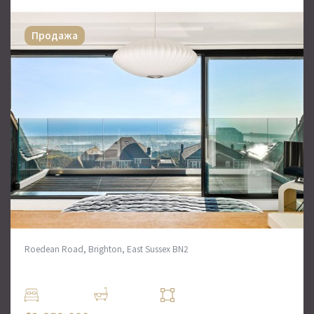
Продажа
Roedean Road, Brighton, East Sussex BN2
Дом на 6 спален в Брайтоне
6 Комн.
5 Ванн
4074 кв. футов