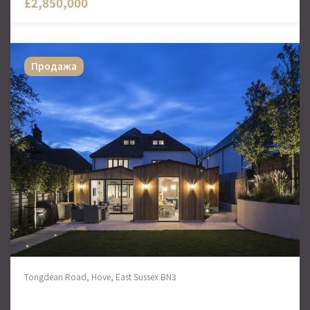
£2,850,000
Продажа
Tongdean Road, Hove, East Sussex BN3
Дом в Брайтоне на 5 спален