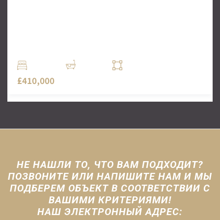
£410000 (Isle of Dog)
Компания АнглияДом предлагает потрясающий
новый проект. Расположение — Isle of God, в
нескольких минутах ходьбы от знаменитого
финансового.
1 Комн.
1 Ванн
500 кв. футов
£410,000
НЕ НАШЛИ ТО, ЧТО ВАМ ПОДХОДИТ?
ПОЗВОНИТЕ ИЛИ НАПИШИТЕ НАМ И МЫ
ПОДБЕРЕМ ОБЪЕКТ В СООТВЕТСТВИИ С
ВАШИМИ КРИТЕРИЯМИ!
НАШ ЭЛЕКТРОННЫЙ АДРЕС: