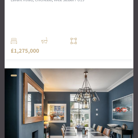
Detached house in Lavant Road,
Chichester
Located in an excellent position on the northern fringes
of Chichester, West House is a charming detached Arts.
4 Комн.
2 Ванн
2345 кв. футов
£1,275,000