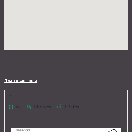
План квартиры
2
sq
2 Rooms
1 Baths