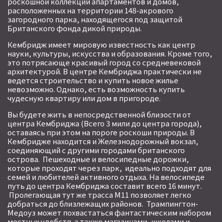
роскошной коллекции апартаментов и домов,
расположенных на территории 148-акрового
загородного парка, находящегося под защитой
Британского фонда дикой природы.
Кембридж имеет мировую известность как центр
науки, культуры, искусства и образования. Кроме того,
это потрясающе красивый город со средневековой
архитектурой. В центре Кембриджа практически не
ведется строительство и купить новое жилье
невозможно. Однако, есть возможность купить
чудесную квартиру или дом в пригороде.
Вы будете жить в непосредственной близости от
центра Кембриджа (Всего 3 мили до центра города),
оставаясь при этом на пороге роскоши природы. В
Кембридже находится и Железнодорожный вокзал,
соединяющий с другими городами британского
острова. Пешеходные и велосипедные дорожки,
которые проходят через парк, идеально подходят для
семей и любителей активного отдыха. На велосипеде
путь до центра Кембриджа составит всего 16 минут.
Пролегающая тут же трасса M11 позволяет легко
добраться до близлежащих районов. Трампингтон-
Медоуз может похвастаться фантастическим набором
местных удобств а также магазинами, школами и