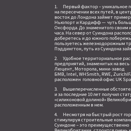
1. Первый фактор – уникальное г
на пересечении всех путей, в цен
восток до Лондона займет примерн
Ньюпорт и Кардифф — чуть больше 
Оксфорда. До знаменитого своим 
часа. На север от Суиндона располо
доберетесь и до южного побережь
пользуетесь железнодорожным тр
Пэддингтон, путь из Суиндона займ
2. Удобное территориальное рас
предприятий, знаменитых на весь 
Люцент, Моторола, мини-завод
БМВ, Intel, WHSmith, RWE, ZurichIF
расположен головной офис UK Spa
3. Вышеперечисленные обстоятель
и за последние 10 лет получил ста
«силиконовой долиной» Великобри
расположенным в нем.
4. Несмотря на быстрый рост гор
стимулируя строительные компани
Суиндоне – это преимущественно н
Великобритании, строится очень 