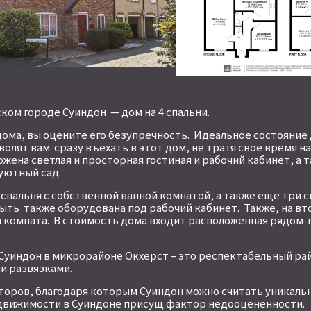
ком городе Суиндон — дом на 4 спальни.
дома, вы оцените его безупречность. Идеальное состояние
олят вам сразу въехать в этот дом, не тратя свое время н
жена светлая и просторная гостиная и рабочий кабинет, а т
 уютный сад.
спальня с собственной ванной комнатой, а также еще три 
ыть также оборудована под рабочий кабинет. Также, на вт
я комната. В стоимость дома входит расположенная рядом 
 Суиндон в микрорайоне Окхерст – это респектабельный ра
 развязками.
оров, благодаря которым Суиндон можно считать уникаль
движимости в Суиндоне присущ фактор недооцененности.