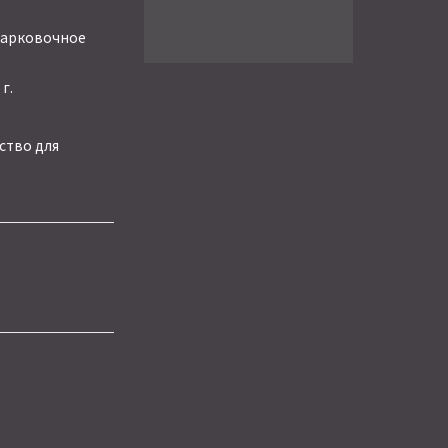
парковочное
г.
ство для