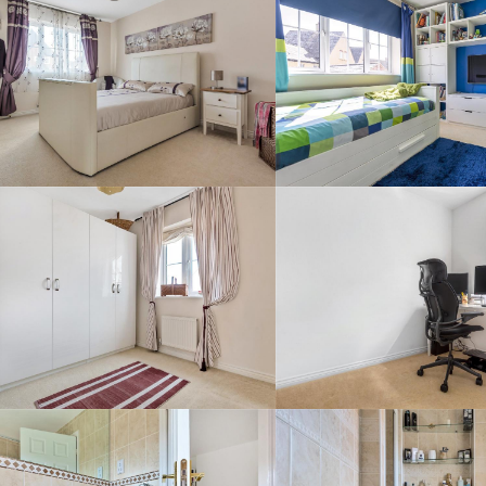
Отправить сообщение
продавцу
Ваше Имя
*
Ваш email
*
Телефон
*