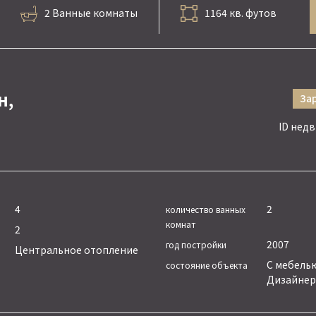
2 Ванные комнаты
1164 кв. футов
н,
За
ID нед
4
2
количество ванных
комнат
2
2007
год постройки
Центральное отопление
С мебель
состояние объекта
Дизайнер