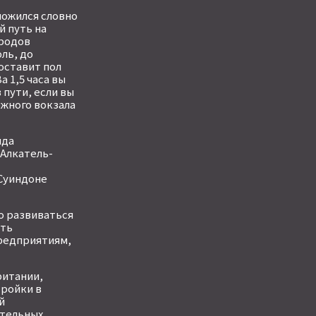
ложился словно
й путь на
ородов
ль, до
оставит пол
а 1,5 часа вы
пути, если вы
жного вокзала
яда
 Алкатель-
 Суиндоне
о развиваться
ать
редприятиям,
ритании,
тройки в
й
тельных,