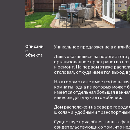
Описани
Уникальное предложение в английс
е
объекта
Лишь оказавшись на пороге этого 
организованное пространство позв
и ремонт. На первом этаже располо
столовая, откуда имеется выход в
На втором этаже имеется большая 
комнаты, одна из которых может б
имеется отдельная большая ванна
навесом для двух автомобилей.
Дом расположен на севере города
школами удобными транспортными
Существует ряд объективных факт
свидетельствующих о том, что не