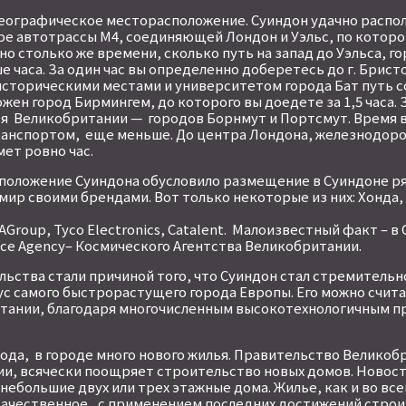
еографическое месторасположение. Суиндон удачно распо
тре автотрассы М4, соединяющей Лондон и Уэльс, по которо
о столько же времени, сколько путь на запад до Уэльса, г
часа. За один час вы определенно доберетесь до г. Бристо
историческими местами и университетом города Бат путь с
жен город Бирмингем, до которого вы доедете за 1,5 часа. З
я Великобритании — городов Борнмут и Портсмут. Время в 
анспортом, еще меньше. До центра Лондона, железнодоро
ет ровно час.
положение Суиндона обусловило размещение в Суиндоне р
мир своими брендами. Вот только некоторые из них: Хонда,
AGroup, Tyco Electronics, Catalent. Малоизвестный факт – в
ce Agency– Космического Агентства Великобритании.
ства стали причиной того, что Суиндон стал стремительн
тус самого быстрорастущего города Европы. Его можно счит
тании, благодаря многочисленным высокотехнологичным п
ода, в городе много нового жилья. Правительство Великоб
и, всячески поощряет строительство новых домов. Новос
ебольшие двух или трех этажные дома. Жилье, как и во все
качественное, с применением последних достижений строи