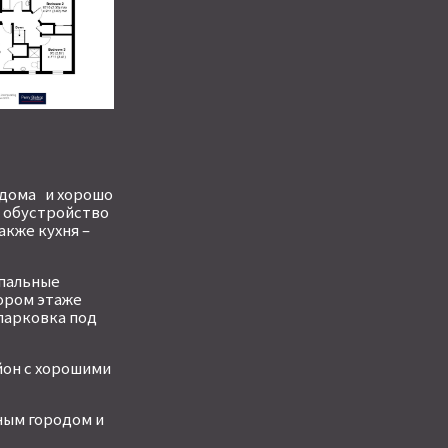
 дома и хорошо
а обустройство
акже кухня –
спальные
ором этаже
парковка под
йон с хорошими
ным городом и