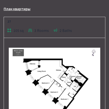
План квартиры
27
105 sq
3 Rooms
2 Baths