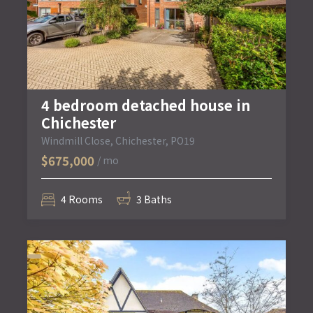
4 bedroom detached house in
Chichester
Windmill Close, Chichester, PO19
$675,000
/ mo
4 Rooms
3 Baths