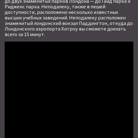
до двух знаменитых парков Лондона — до Гайд парка и
Ридженс парка. Неподалеку, также в пешей
доступности, расположено несколько известных
высших учебных заведений. Неподалеку расположен
знаменитый лондонский вокзал Паддингтон, откуда до
Лондонского аэропорта Хитроу вы сможете доехать
всего за 15 минут.