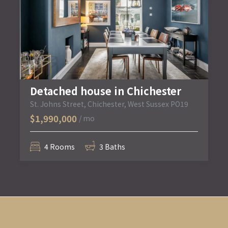
Detached house in Chichester
St. Johns Street, Chichester, West Sussex PO19
$1,990,000
/ mo
4 Rooms
3 Baths