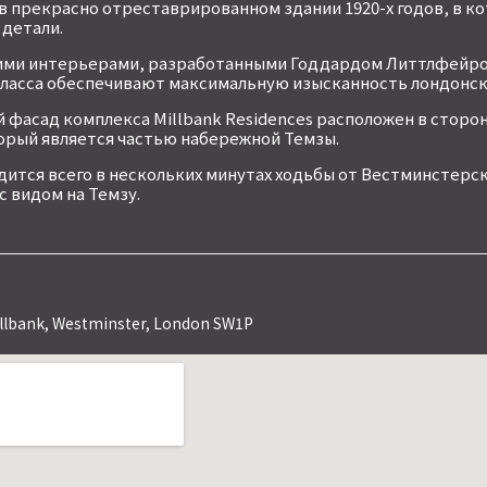
в прекрасно отреставрированном здании 1920-х годов, в к
 детали.
кими интерьерами, разработанными Годдардом Литтлфейро
класса обеспечивают максимальную изысканность лондонск
асад комплекса Millbank Residences расположен в сторон
оторый является частью набережной Темзы.
одится всего в нескольких минутах ходьбы от Вестминстерск
с видом на Темзу.
llbank, Westminster, London SW1P