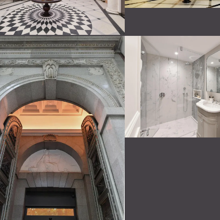
Отправить сообщение
продавцу
Ваше Имя
*
Ваш email
*
Телефон
*