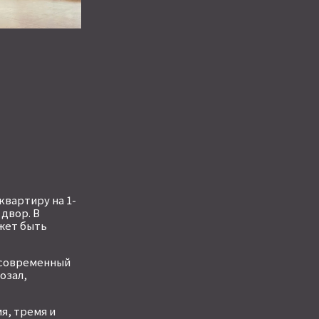
вартиру на 1-
 двор. В
ожет быть
асовременный
озал,
я, тремя и