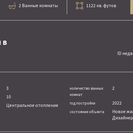
2 Ванные комнаты
1122 кв. футов
 в
ID нед
3
2
количество ванных
комнат
10
2022
год постройки
Центральное отопление
Новое жил
состояние объекта
Дизайнер