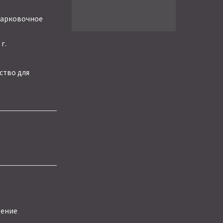
парковочное
г.
ство для
ение