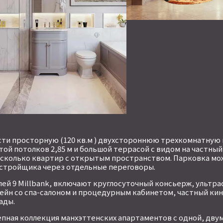
ти просторную (120 кв.м ) двухстороннюю трехкомнатную к
отой потолков 2,85 м и большой террасой с видом на частный
несколько квартир с открытым пространством. Парковка м
стройщика через отдельные переговоры.
лей 9 Millbank, включают круглосуточный консьерж, ультр
ейн со спа-салоном и процедурным кабинетом, частный кин
ады.
лепная коллекция манхэттенских апартаментов с одной, двум