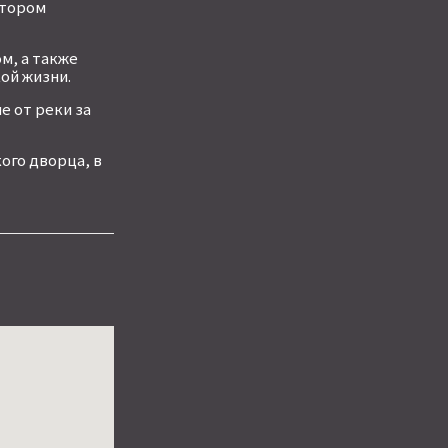
отором
м, а также
ой жизни.
е от реки за
ого дворца, в