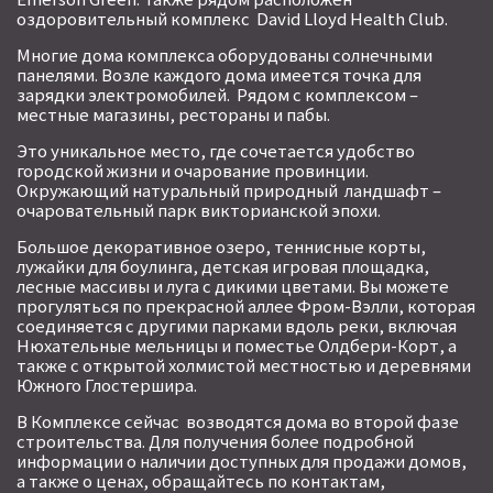
оздоровительный комплекс David Lloyd Health Club.
Многие дома комплекса оборудованы солнечными
панелями. Возле каждого дома имеется точка для
зарядки электромобилей. Рядом с комплексом –
местные магазины, рестораны и пабы.
Это уникальное место, где сочетается удобство
городской жизни и очарование провинции.
Окружающий натуральный природный ландшафт –
очаровательный парк викторианской эпохи.
Большое декоративное озеро, теннисные корты,
лужайки для боулинга, детская игровая площадка,
лесные массивы и луга с дикими цветами. Вы можете
прогуляться по прекрасной аллее Фром-Вэлли, которая
соединяется с другими парками вдоль реки, включая
Нюхательные мельницы и поместье Олдбери-Корт, а
также с открытой холмистой местностью и деревнями
Южного Глостершира.
В Комплексе сейчас возводятся дома во второй фазе
строительства. Для получения более подробной
информации о наличии доступных для продажи домов,
а также о ценах, обращайтесь по контактам,