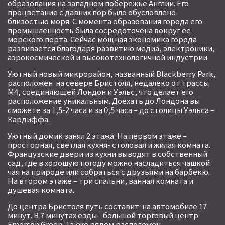
образования на западном побережье Англии. Его
процветание с давних пор было обусловлено
близостью моря. С момента образования города его
промышленность была сосредоточена вокруг ее
морского порта. Сейчас мощная экономика города
развивается благодаря развитию медиа, электроники,
аэрокосмической и высокотехнологичной индустрии.
Уютный новый микрорайон, названный Blackberry Park,
расположен на севере Бристоля, недалеко от трассы
М4, соединяющей Лондон и Уэльс, что делает его
расположение уникальным. Доехать до Лондона вы
сможете за 1,5-2 часа и за 0,5 часа – до столицы Уэльса –
Кардиффа.
Уютный домик занял 2 этажа. На первом этаже –
просторная, светлая кухня- столовая и жилая комната.
Французские двери из кухни выводят в собственный
сад, где в хорошую погоду можно насладиться чашкой
чая на природе или собраться с друзьями на барбекю.
На втором этаже – три спальни, ванная комната и
душевая комната.
До центра Бристоля путь составит на автомобиле 17
минут. В 7 минутах езды- большой торговый центр
Emerson Green. Также рядом расположен