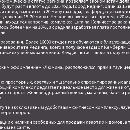
кономический статус региона позволяет экономистам делат
удут расти вплоть до 2025 года. Город Рединг, один из 15
итании, находится в 20 минутах езды, Гилфорд, где находи
 удалении 15-20 минут. Брэкнелл находятся в пределах 20 ми
 находится напротив комплекса Lumina. Количество вакан
ось более чем на 10%, а средняя заработная плата постоянн
не.
разования. Более 16000 студентов обучаются в близлежащ
университете Рединга, всего в получасе езды от Кемберли. 
танских учебных заведений. Каждая пятая школа в округе п
ским оформлением «Люмина» расположился прям в таун це
ю просторных, светлых и тщательно спроектированных ап
ющий комплекс предлагает идеальное место для жизни и от
ого порога. Железнодорожный вокзал, магазины, бары и р
.
туп к эксклюзивным удобствам – фитнесс – комплексу, лаун
 переговоров.
ции о наличии свободных для продажи квартир и домов, а т
ным на сайте.