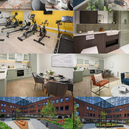
Отправить сообщение
продавцу
Ваше Имя
*
Ваш email
*
Телефон
*