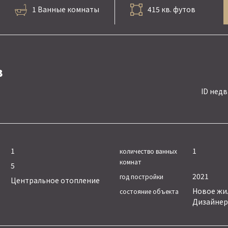
1 Ванные комнаты
415 кв. футов
в
ID нед
1
1
количество ванных
комнат
5
2021
год постройки
Центральное отопление
Новое жил
состояние объекта
Дизайнер