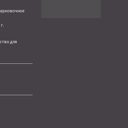
парковочное
г.
ство для