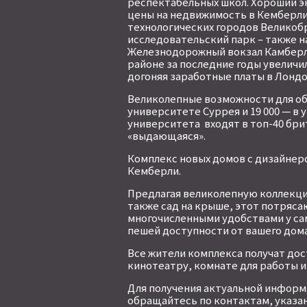
респектабельных школ. Хороший э
цены на недвижимость в Кемберли б
технологических городов Великобр
исследовательский парк – также на
Железнодорожный вокзал Камберли
районе за последние годы увеличил
догоняя заработные платы в Лондо
Великолепные возможности для об
университете Суррея и 19 000 — в 
университета входят в топ-40 бри
«выдающаяся».
Комплекс новых домов с дизайнер
Кемберли.
Предлагая великолепную коллекци
также сад на крыше, этот потряса
многочисленными удобствами у сам
пешей доступности от вашего дома
Все жители комплекса получат дос
кинотеатру, комнате для работы и
Для получения актуальной информа
обращайтесь по контактам, указан