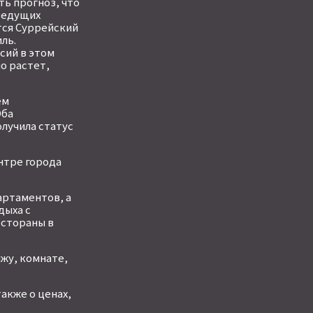
ь прогноз, что
 ведущих
тся Суррейский
ль.
сий в этом
о растет,
ем
Оба
олучила статус
нтре города
артаментов, а
дыха с
естораны в
жу, комнате,
акже о ценах,