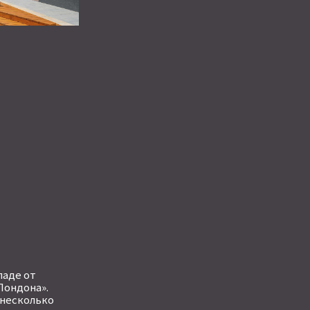
паде от
Лондона».
 несколько