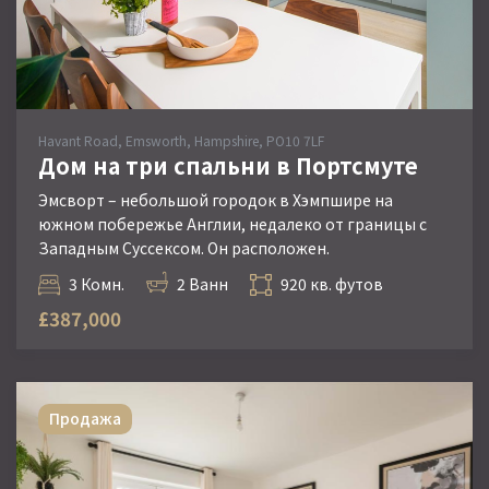
Havant Road, Emsworth, Hampshire, PO10 7LF
Дом на три спальни в Портсмуте
Эмсворт – небольшой городок в Хэмпшире на
южном побережье Англии, недалеко от границы с
Западным Суссексом. Он расположен.
3 Комн.
2 Ванн
920 кв. футов
£387,000
Продажа