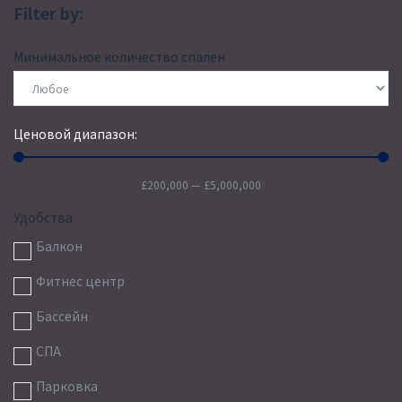
Filter by:
Минимальное количество спален
Ценовой диапазон:
£
200,000
—
£
5,000,000
Удобства
Балкон
Фитнес центр
Бассейн
СПА
Парковка